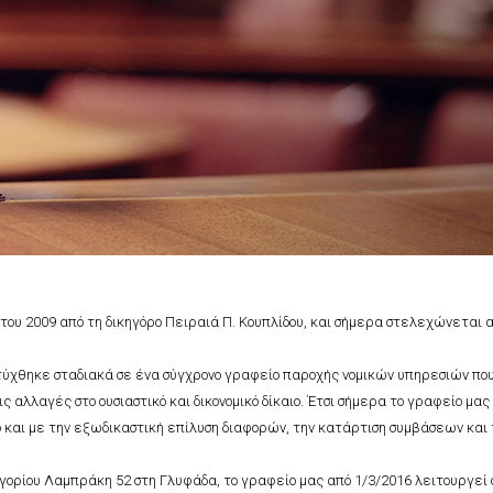
 του 2009 από τη δικηγόρο Πειραιά Π. Κουπλίδου, και σήμερα στελεχώνεται 
τύχθηκε σταδιακά σε ένα σύγχρονο γραφείο παροχής νομικών υπηρεσιών που
 αλλαγές στο ουσιαστικό και δικονομικό δίκαιο. Έτσι σήμερα το γραφείο μας
σο και με την εξωδικαστική επίλυση διαφορών, την κατάρτιση συμβάσεων και 
γορίου Λαμπράκη 52 στη Γλυφάδα, το γραφείο μας από 1/3/2016 λειτουργεί 