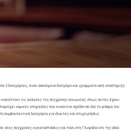
από 2 δικηγόρους, έναν ασκούμενο δικηγόρο και γραμματειακή υποστήριξη.
 καλύπτουν τις ανάγκες της σύγχρονης κοινωνίας, όπως αυτές έχουν
 παρέχει νομικές υπηρεσίες που κινούνται σχεδόν σε όλο το φάσμα του
τη συμβουλευτική δικηγορία για ιδιώτες και επιχειρήσεις.
σε νέες σύγχρονες εγκαταστάσεις και πάλι στη Γλυφάδα επί της οδού